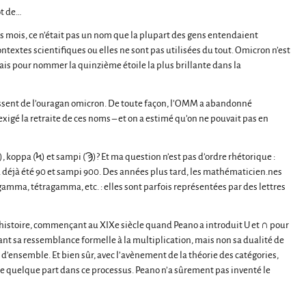
ôt de…
es mois, ce n’était pas un nom que la plupart des gens entendaient
ntextes scientifiques ou elles ne sont pas utilisées du tout. Omicron n’est
ais pour nommer la quinzième étoile la plus brillante dans la
sent de l’ouragan omicron. De toute façon, l’OMM a abandonné
igé la retraite de ces noms – et on a estimé qu’on ne pouvait pas en
, koppa (Ϟ) et sampi (Ϡ)? Et ma question n’est pas d’ordre rhétorique :
a déjà été 90 et sampi 900. Des années plus tard, les mathématicien.nes
rigamma, tétragamma, etc. : elles sont parfois représentées par des lettres
e histoire, commençant au XIXe siècle quand Peano a introduit U et ∩ pour
lignant sa ressemblance formelle à la multiplication, mais non sa dualité de
n d’ensemble. Et bien sûr, avec l’avènement de la théorie des catégories,
ce quelque part dans ce processus. Peano n’a sûrement pas inventé le