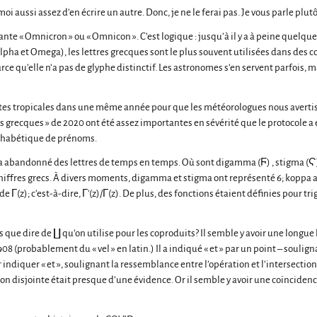
i moi aussi assez d’en écrire un autre. Donc, je ne le ferai pas. Je vous parle plut
nte « Omnicron » ou « Omnicon ». C’est logique : jusqu’à il y a à peine quelqu
lpha et Omega), les lettres grecques sont le plus souvent utilisées dans des co
e qu’elle n’a pas de glyphe distinctif. Les astronomes s’en servent parfois, m
es tropicales dans une même année pour que les météorologues nous avertis
recques » de 2020 ont été assez importantes en sévérité que le protocole a ex
 alphabétique de prénoms.
e a abandonné des lettres de temps en temps. Où sont digamma (Ϝ) , stigma (Ϛ)
chiffres grecs. À divers moments, digamma et stigma ont représenté 6; koppa 
e Γ(z); c’est-à-dire, Γ'(z)/Γ(z). De plus, des fonctions étaient définies pour t
 que dire de ∐ qu’on utilise pour les coproduits? Il semble y avoir une longu
en 1908 (probablement du « vel » en latin.) Il a indiqué « et » par un point – sou
r indiquer « et », soulignant la ressemblance entre l’opération et l’intersectio
 disjointe était presque d’une évidence. Or il semble y avoir une coïnciden