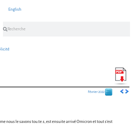
English
licité
Février 2022
me nous le savons tou.te.s, est ensuite arrivé Omicron et tout s’est