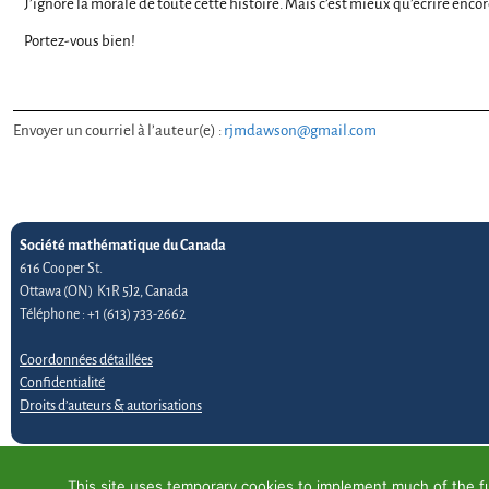
J’ignore la morale de toute cette histoire. Mais c’est mieux qu’écrire enco
Portez-vous bien!
Envoyer un courriel à l’auteur(e) :
rjmdawson@gmail.com
Société mathématique du Canada
616 Cooper St.
Ottawa (ON) K1R 5J2, Canada
Téléphone : +1 (613) 733-2662
Coordonnées détaillées
Confidentialité
Droits d’auteurs & autorisations
This site uses temporary cookies to implement much of the fun