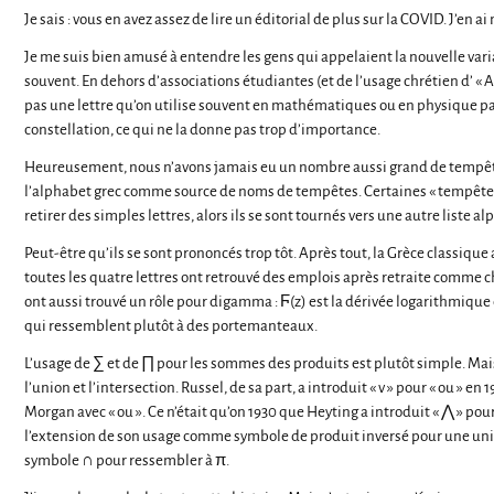
Je sais : vous en avez assez de lire un éditorial de plus sur la COVID. J’en a
Je me suis bien amusé à entendre les gens qui appelaient la nouvelle varia
souvent. En dehors d’associations étudiantes (et de l’usage chrétien d’ « A
pas une lettre qu’on utilise souvent en mathématiques ou en physique parc
constellation, ce qui ne la donne pas trop d’importance.
Heureusement, nous n’avons jamais eu un nombre aussi grand de tempêt
l’alphabet grec comme source de noms de tempêtes. Certaines « tempêtes g
retirer des simples lettres, alors ils se sont tournés vers une autre liste
Peut-être qu’ils se sont prononcés trop tôt. Après tout, la Grèce classiqu
toutes les quatre lettres ont retrouvé des emplois après retraite comme 
ont aussi trouvé un rôle pour digamma : Ϝ(z) est la dérivée logarithmique d
qui ressemblent plutôt à des portemanteaux.
L’usage de ∑ et de ∏ pour les sommes des produits est plutôt simple. Mais
l’union et l’intersection. Russel, de sa part, a introduit « v » pour « ou » 
Morgan avec « ou ». Ce n’était qu’on 1930 que Heyting a introduit « ⋀ » pou
l’extension de son usage comme symbole de produit inversé pour une union
symbole ∩ pour ressembler à π.