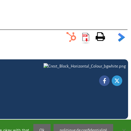
e okay with that.
Ok
politique de confidentialité