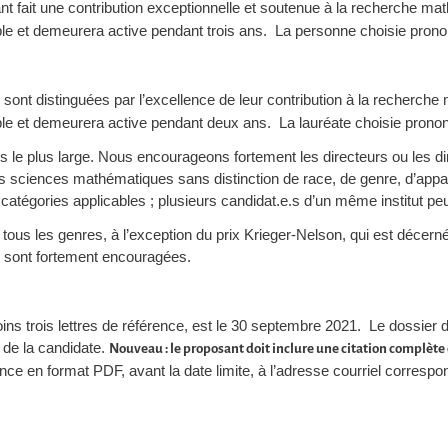
fait une contribution exceptionnelle et soutenue à la recherche m
e et demeurera active pendant trois ans. La personne choisie prono
nt distinguées par l’excellence de leur contribution à la recherch
e et demeurera active pendant deux ans. La lauréate choisie prono
s le plus large. Nous encourageons fortement les directeurs ou les d
es sciences mathématiques sans distinction de race, de genre, d’appa
 catégories applicables ; plusieurs candidat.e.s d’un même institut 
tous les genres, à l’exception du prix Krieger-Nelson, qui est déc
n sont fortement encouragées.
ins trois lettres de référence, est le 30 septembre 2021. Le dossie
u de la candidate.
Nouveau : le proposant doit inclure une citation complète
ence en format PDF, avant la date limite, à l’adresse courriel corresp