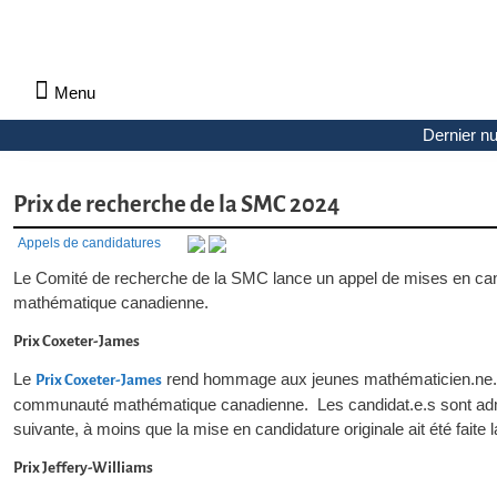
Menu
À propos des Notes de la SMC
Denier numéro
Numéro précédent
Lettres aux rédacteurs
Consulter les archives par section
Lettres aux rédacteurs
Autorisation écrite et copyright
Politique de confidentialité
Dernier n
Prix de recherche de la SMC 2024
Appels de candidatures
Le Comité de recherche de la SMC lance un appel de mises en cand
mathématique canadienne.
Prix Coxeter-James
Le
rend hommage aux jeunes mathématicien.ne.s qu
Prix Coxeter-James
communauté mathématique canadienne. Les candidat.e.s sont admissi
suivante, à moins que la mise en candidature originale ait été fait
Prix Jeffery-Williams