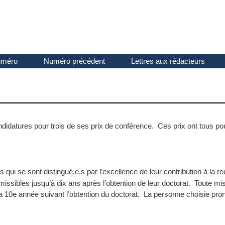
uméro
Numéro précédent
Lettres aux rédacteurs
idatures pour trois de ses prix de conférence. Ces prix ont tous po
i se sont distingué.e.s par l’excellence de leur contribution à la
bles jusqu’à dix ans après l’obtention de leur doctorat. Toute mise
e la 10e année suivant l’obtention du doctorat. La personne choisie p