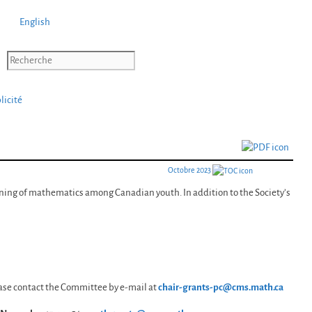
English
licité
Octobre 2023
ning of mathematics among Canadian youth. In addition to the Society’s
ase contact the Committee by e-mail at
chair-grants-pc@cms.math.ca