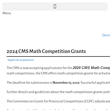
Menu
Dern
2024 CMS Math Competition Grants
Appels de propositions
2024 CMS Math Compe
The CMS is now accepting applications for the
math competitions, the CMS offers math competition grants for activitie
The deadline for submissions is
November 15, 2023
. Successful applican
Further details and guidelines about the math competitions grants and
The Committee on Grants for Provincial Competitions (CGPC) adjudicate