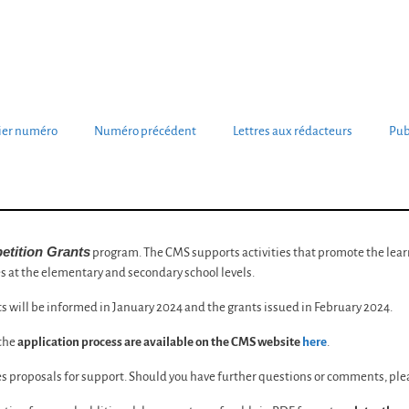
ier numéro
Numéro précédent
Lettres aux rédacteurs
Pub
tition Grants
program. The CMS supports activities that promote the lear
s at the elementary and secondary school levels.
ts will be informed in January 2024 and the grants issued in February 2024.
 the
application process are available on the CMS website
here
.
s proposals for support. Should you have further questions or comments, ple