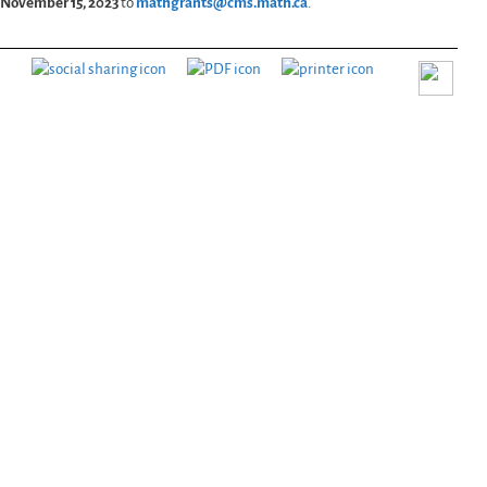
n November 15, 2023
to
mathgrants@cms.math.ca
.