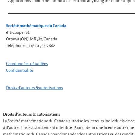
Applications should be submitted electronically using the online appli
Société mathématique du Canada
616 Cooper St.
Ottawa (ON) K1R 5J2, Canada
Téléphone : +1 (613) 733-2662
Coordonnées détaillées
Confidentialité
Droits d’auteurs & autorisations
Droits d’auteurs & autorisations
La Société mathématique du Canada autorise les lecteurs individuels de cette
à d’autres fins est strictement interdite. Pour obtenir une licence autre que l
mathématique du Canada pour demander des autorisations ou des conditio