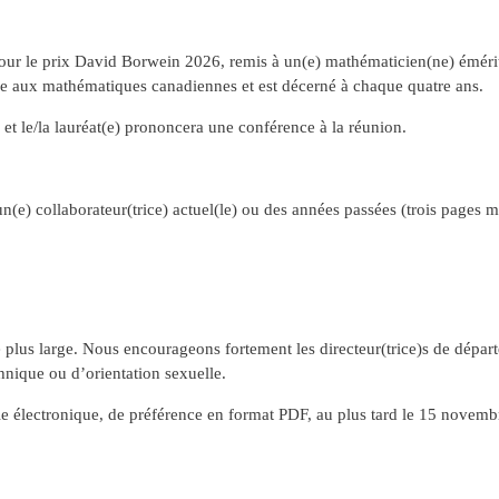
r le prix David Borwein 2026, remis à un(e) mathématicien(ne) émérit
nue aux mathématiques canadiennes et est décerné à chaque quatre ans.
et le/la lauréat(e) prononcera une conférence à la réunion.
n(e) collaborateur(trice) actuel(le) ou des années passées (trois pages m
;
 plus large. Nous encourageons fortement les directeur(trice)s de dépar
hnique ou d’orientation sexuelle.
voie électronique, de préférence en format PDF, au plus tard le 15 novem