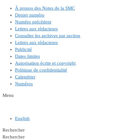
Aller
À propos des Notes de la SMC
au
Denier numéro
contenu
Numéro précédent
Lettres aux rédacteurs
Consulter les archives par section
Lettres aux rédacteurs
Publicité
Dates limites
Autorisation écrite et copyright
Politique de confidentialité
Calendrier
Numéros
Menu
English
Rechercher
Rechercher