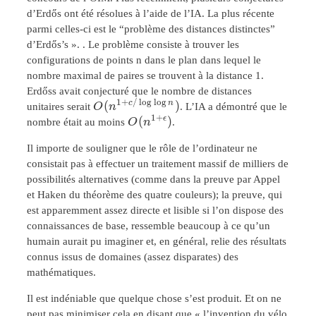
d’Erdős ont été résolues à l’aide de l’IA. La plus récente
parmi celles-ci est le “problème des distances distinctes”
d’Erdős’s ». . Le problème consiste à trouver les
configurations de points n dans le plan dans lequel le
nombre maximal de paires se trouvent à la distance 1.
Erdőss avait conjecturé que le nombre de distances
1
+
/
l
o
g
l
o
g
O(n^{1+c/\log\log{n}})
(
)
c
n
unitaires serait
O
n
. L’IA a démontré que le
1
+
O(n^{1+\epsilon})
(
)
ϵ
nombre était au moins
O
n
.
Il importe de souligner que le rôle de l’ordinateur ne
consistait pas à effectuer un traitement massif de milliers de
possibilités alternatives (comme dans la preuve par Appel
et Haken du théorème des quatre couleurs); la preuve, qui
est apparemment assez directe et lisible si l’on dispose des
connaissances de base, ressemble beaucoup à ce qu’un
humain aurait pu imaginer et, en général, relie des résultats
connus issus de domaines (assez disparates) des
mathématiques.
Il est indéniable que quelque chose s’est produit. Et on ne
peut pas minimiser cela en disant que « l’invention du vélo